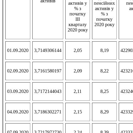
активів
активів у
пенсійних
пе
% з
активів у
а
початку
% з
III
початку
кварталу
2020 року
2020 року
01.09.2020
3,7149306144
2,05
8,19
42290
02.09.2020
3,7161580197
2,09
8,22
42321
03.09.2020
3,7172144043
2,11
8,25
42324
04.09.2020
3,7186302271
2,15
8,29
42332
07.09.2020
3,7217972730
2,24
8,39
42333