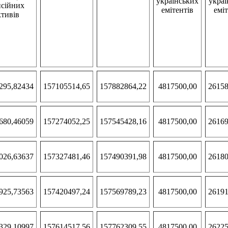
українських
украї
нсійних
емітентів
еміт
ктивів
295,82434
157105514,65
157882864,22
4817500,00
26158
680,46059
157274052,25
157545428,16
4817500,00
26169
026,63637
157327481,46
157490391,98
4817500,00
26180
925,73563
157420497,24
157569789,23
4817500,00
26191
329,10997
157614517,56
157762309,55
4817500,00
26225