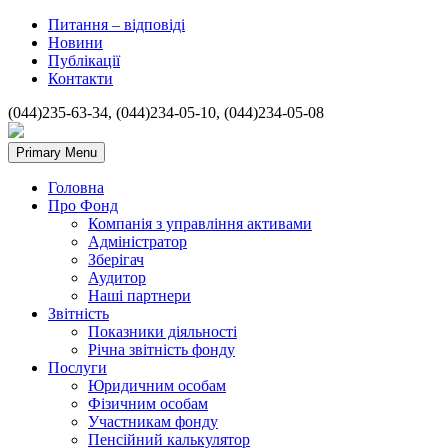
Питання – відповіді
Новини
Публікації
Контакти
(044)235-63-34, (044)234-05-10, (044)234-05-08
Primary Menu
Головна
Про Фонд
Компанія з управління активами
Адміністратор
Зберігач
Аудитор
Наші партнери
Звітність
Показники діяльності
Річна звітність фонду
Послуги
Юридичним особам
Фізичним особам
Участникам фонду
Пенсійний калькулятор