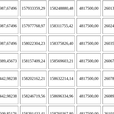
987,67496
157933359,29
158248880,48
4817500,00
26013
987,67496
157977768,97
158311755,42
4817500,00
26024
987,67496
158022304,23
158375826,40
4817500,00
26035
389,45673
158157409,24
158569603,21
4817500,00
26067
442,98238
158202162,21
158632214,14
4817500,00
26078
442,98238
158246719,56
158696334,96
4817500,00
26089
509,85176
158291433,41
158760367,80
4817500,00
26101