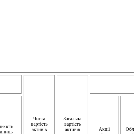
Чиста
Загальна
вартість
вартість
лькість
Акції
Облі
активів
активів
иниць