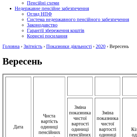
Пенсійні схеми
Недержавне пенсійне забезпечення
Огляд НПФ
Система недержавного пенсійного забезпечення
Законодавство
Гарантії збереження коштів
Корисні посилання
Головна
›
Звітність
›
Показники діяльності
›
2020
›
Вересень
Вересень
Зміна
показника
Зміна
Чиста
чистої
показника
вартість
вартості
чистої
Дата
одиниці
одиниці
вартості
Кі
пенсійних
пенсійних
одиниці
од