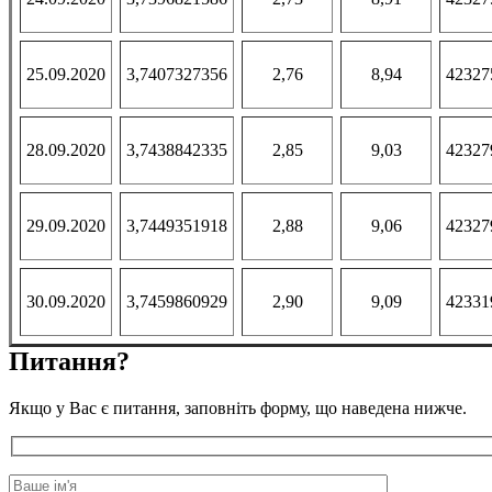
25.09.2020
3,7407327356
2,76
8,94
42327
28.09.2020
3,7438842335
2,85
9,03
42327
29.09.2020
3,7449351918
2,88
9,06
42327
30.09.2020
3,7459860929
2,90
9,09
42331
Питання?
Якщо у Вас є питання, заповніть форму, що наведена нижче.