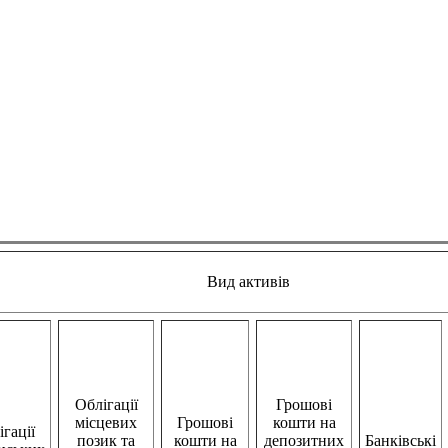
Вид активів
Облігації
Грошові
місцевих
Грошові
кошти на
гації
позик та
кошти на
депозитних
Банківські