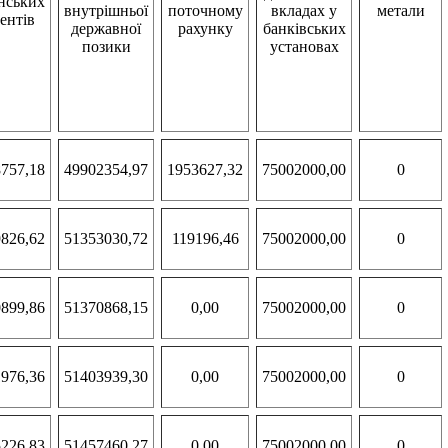
нських
внутрішньої
поточному
вкладах у
метали
ентів
державної
рахунку
банківських
позики
установах
757,18
49902354,97
1953627,32
75002000,00
0
826,62
51353030,72
119196,46
75002000,00
0
899,86
51370868,15
0,00
75002000,00
0
976,36
51403939,30
0,00
75002000,00
0
226,83
51457460,27
0,00
75002000,00
0