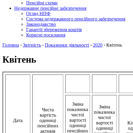
Пенсійні схеми
Недержавне пенсійне забезпечення
Огляд НПФ
Система недержавного пенсійного забезпечення
Законодавство
Гарантії збереження коштів
Корисні посилання
Головна
›
Звітність
›
Показники діяльності
›
2020
›
Квітень
Квітень
Зміна
Зміна
показника
Чиста
показника
чистої
вартість
чистої
вартості
Дата
одиниці
вартості
Кі
одиниці
пенсійних
одиниці
од
пенсійних
активів