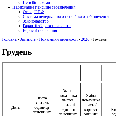
Пенсійні схеми
Недержавне пенсійне забезпечення
Огляд НПФ
Система недержавного пенсійного забезпечення
Законодавство
Гарантії збереження коштів
Корисні посилання
Головна
›
Звітність
›
Показники діяльності
›
2020
›
Грудень
Грудень
Зміна
показника
Зміна
Чиста
чистої
показника
вартість
вартості
чистої
Дата
одиниці
одиниці
вартості
Кі
пенсійних
пенсійних
одиниці
од