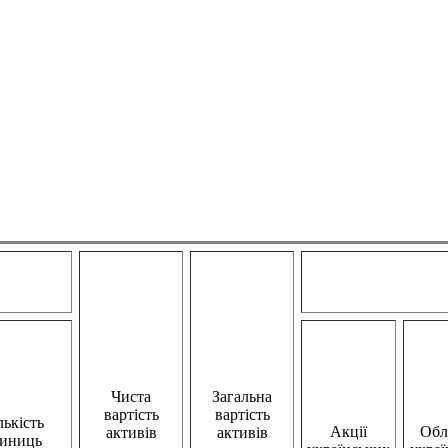
Чиста
Загальна
вартість
вартість
лькість
Акції
Облі
активів
активів
иниць