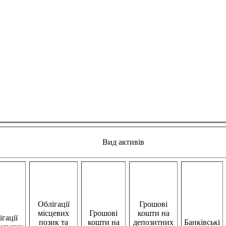
Вид активів
Облігації
Грошові
місцевих
Грошові
кошти на
гації
позик та
кошти на
депозитних
Банківські