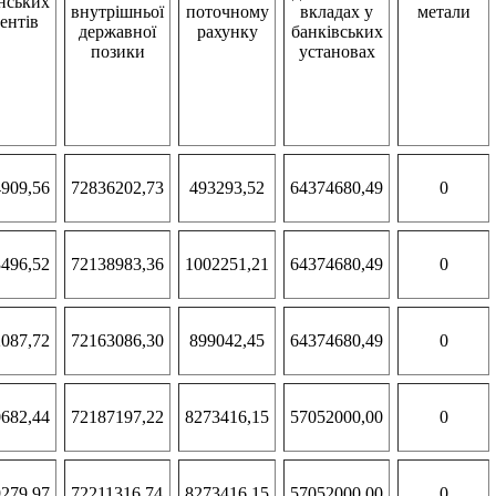
нських
внутрішньої
поточному
вкладах у
метали
ентів
державної
рахунку
банківських
позики
установах
909,56
72836202,73
493293,52
64374680,49
0
496,52
72138983,36
1002251,21
64374680,49
0
087,72
72163086,30
899042,45
64374680,49
0
682,44
72187197,22
8273416,15
57052000,00
0
279,97
72211316,74
8273416,15
57052000,00
0