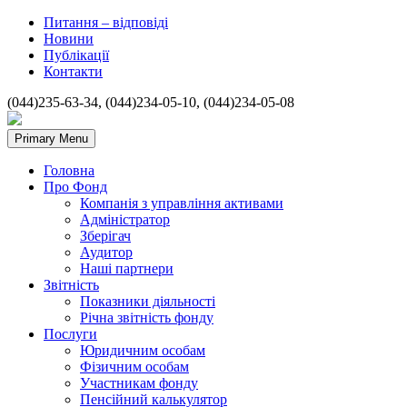
Питання – відповіді
Новини
Публікації
Контакти
(044)235-63-34, (044)234-05-10, (044)234-05-08
Primary Menu
Головна
Про Фонд
Компанія з управління активами
Адміністратор
Зберігач
Аудитор
Наші партнери
Звітність
Показники діяльності
Річна звітність фонду
Послуги
Юридичним особам
Фізичним особам
Участникам фонду
Пенсійний калькулятор