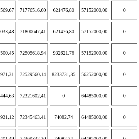
569,67
71776516,60
621476,80
57152000,00
0
033,48
71800647,41
621476,80
57152000,00
0
500,45
72505618,94
932621,76
57152000,00
0
971,31
72529560,14
8233731,35
56252000,00
0
444,63
72321602,41
0
64485000,00
0
921,12
72345463,41
74082,74
64485000,00
0
401,49
72369332,20
74082,74
64485000,00
0