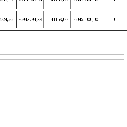
924,26
76943794,84
141159,00
60455000,00
0