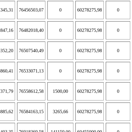
345,31
76456503,07
0
60278275,98
0
847,16
76482018,40
0
60278275,98
0
352,20
76507540,49
0
60278275,98
0
860,41
76533071,13
0
60278275,98
0
371,79
76558612,58
1500,00
60278275,98
0
885,62
76584163,15
3265,66
60278275,98
0
403,35
76918369,58
141159,00
60455000,00
0