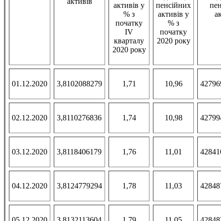
активів
активів у
пенсійних
пе
% з
активів у
а
початку
% з
IV
початку
кварталу
2020 року
2020 року
01.12.2020
3,8102088279
1,71
10,96
42796
02.12.2020
3,8110276836
1,74
10,98
42799
03.12.2020
3,8118406179
1,76
11,01
42841
04.12.2020
3,8124779294
1,78
11,03
42848
05.12.2020
3,8132113604
1,79
11,05
42848