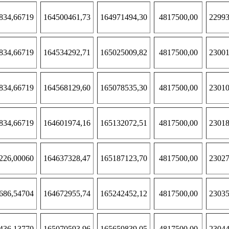
834,66719
164500461,73
164971494,30
4817500,00
22993
834,66719
164534292,71
165025009,82
4817500,00
23001
834,66719
164568129,60
165078535,30
4817500,00
23010
834,66719
164601974,16
165132072,51
4817500,00
23018
226,00060
164637328,47
165187123,70
4817500,00
23027
686,54704
164672955,74
165242452,12
4817500,00
23035
436,13770
165070593,96
165659839,05
4817500,00
23044