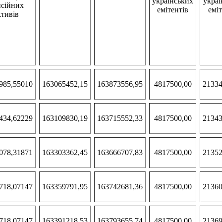
українських
украї
нсійних
емітентів
еміт
ктивів
985,55010
163065452,15
163873556,95
4817500,00
21334
434,62229
163109830,19
163715552,33
4817500,00
21343
078,31871
163303362,45
163666707,83
4817500,00
21352
718,07147
163359791,95
163742681,36
4817500,00
21360
718,07147
163391218,53
163793655,74
4817500,00
21369