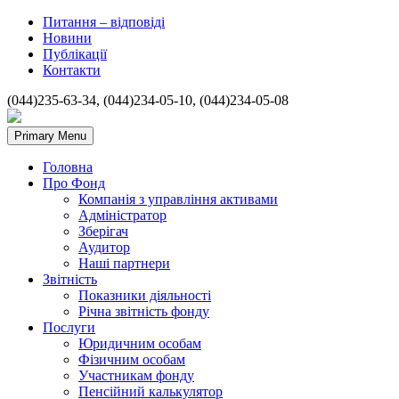
Питання – відповіді
Новини
Публікації
Контакти
(044)235-63-34, (044)234-05-10, (044)234-05-08
Primary Menu
Головна
Про Фонд
Компанія з управління активами
Адміністратор
Зберігач
Аудитор
Наші партнери
Звітність
Показники діяльності
Річна звітність фонду
Послуги
Юридичним особам
Фізичним особам
Участникам фонду
Пенсійний калькулятор