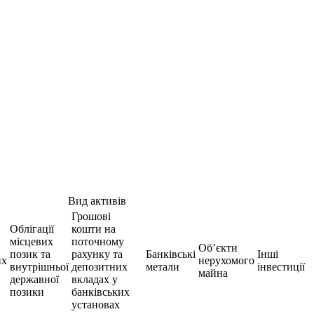
Вид активів
Грошові
Облігації
кошти на
місцевих
поточному
Об’єкти
позик та
рахунку та
Банківські
Інші
их
нерухомого
внутрішньої
депозитних
метали
інвестиції
майна
державної
вкладах у
позики
банківських
установах