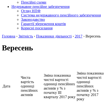
Пенсійні схеми
Недержавне пенсійне забезпечення
Огляд НПФ
Система недержавного пенсійного забезпечення
Законодавство
Гарантії збереження коштів
Корисні посилання
Головна
›
Звітність
›
Показники діяльності
›
2017
›
Вересень
Вересень
Зміна показника
Зміна показника
Чиста
чистої вартості
чистої вартості
вартість
одиниці
одиниці пенсійних
Дата
одиниці
пенсійних
активів у % з
пенсійних
активів у % з
початку III
активів
початку 2017
кварталу 2017 року
року