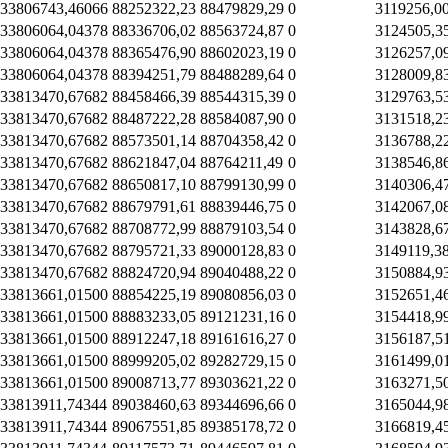
33806743,46066
88252322,23
88479829,29
0
3119256,0
33806064,04378
88336706,02
88563724,87
0
3124505,3
33806064,04378
88365476,90
88602023,19
0
3126257,0
33806064,04378
88394251,79
88488289,64
0
3128009,8
33813470,67682
88458466,39
88544315,39
0
3129763,5
33813470,67682
88487222,28
88584087,90
0
3131518,2
33813470,67682
88573501,14
88704358,42
0
3136788,2
33813470,67682
88621847,04
88764211,49
0
3138546,8
33813470,67682
88650817,10
88799130,99
0
3140306,4
33813470,67682
88679791,61
88839446,75
0
3142067,0
33813470,67682
88708772,99
88879103,54
0
3143828,6
33813470,67682
88795721,33
89000128,83
0
3149119,3
33813470,67682
88824720,94
89040488,22
0
3150884,9
33813661,01500
88854225,19
89080856,03
0
3152651,4
33813661,01500
88883233,05
89121231,16
0
3154418,9
33813661,01500
88912247,18
89161616,27
0
3156187,5
33813661,01500
88999205,02
89282729,15
0
3161499,0
33813661,01500
89008713,77
89303621,22
0
3163271,5
33813911,74344
89038460,63
89344696,66
0
3165044,9
33813911,74344
89067551,85
89385178,72
0
3166819,4