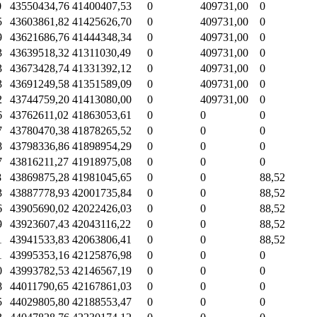
0
43550434,76
41400407,53
0
409731,00
0
5
43603861,82
41425626,70
0
409731,00
0
9
43621686,76
41444348,34
0
409731,00
0
3
43639518,32
41311030,49
0
409731,00
0
3
43673428,74
41331392,12
0
409731,00
0
3
43691249,58
41351589,09
0
409731,00
0
2
43744759,20
41413080,00
0
409731,00
0
6
43762611,02
41863053,61
0
0
0
7
43780470,38
41878265,52
0
0
0
8
43798336,86
41898954,29
0
0
0
7
43816211,27
41918975,08
0
0
0
8
43869875,28
41981045,65
0
0
88,52
3
43887778,93
42001735,84
0
0
88,52
6
43905690,02
42022426,03
0
0
88,52
9
43923607,43
42043116,22
0
0
88,52
1
43941533,83
42063806,41
0
0
88,52
1
43995353,16
42125876,98
0
0
0
0
43993782,53
42146567,19
0
0
0
8
44011790,65
42167861,03
0
0
0
5
44029805,80
42188553,47
0
0
0