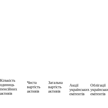
Кількість
Чиста
Загальна
одиниць
Акції
Облігації
вартість
вартість
пенсійних
українських
українськ
активів
активів
активів
емітентів
емітентів