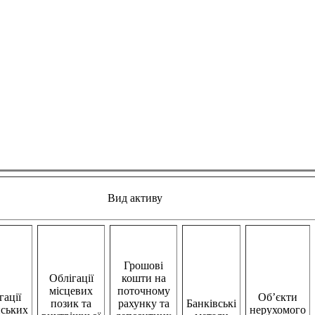
Вид активу
Грошові
Облігації
кошти на
місцевих
поточному
гації
Об’єкти
позик та
рахунку та
Банківські
нських
нерухомого