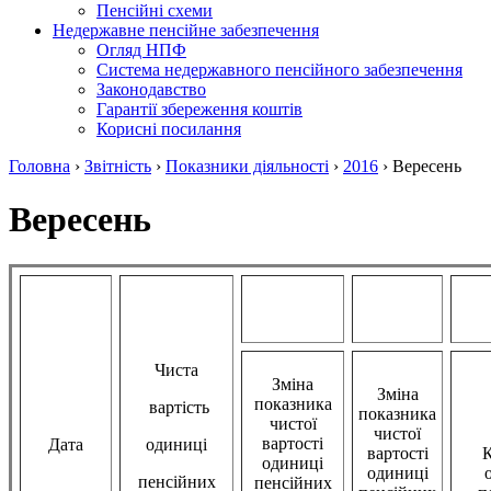
Пенсійні схеми
Недержавне пенсійне забезпечення
Огляд НПФ
Система недержавного пенсійного забезпечення
Законодавство
Гарантії збереження коштів
Корисні посилання
Головна
›
Звітність
›
Показники діяльності
›
2016
›
Вересень
Вересень
Чиста
Зміна
Зміна
показника
вартість
показника
чистої
чистої
вартості
Дата
одиниці
вартості
К
одиниці
одиниці
пенсійних
пенсійних