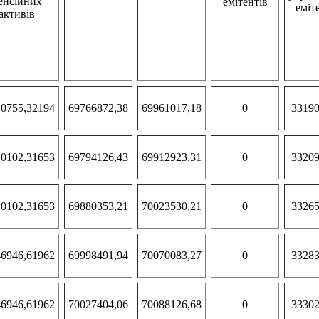
енсійних
емітентів
еміт
активів
0755,32194
69766872,38
69961017,18
0
33190
0102,31653
69794126,43
69912923,31
0
33209
0102,31653
69880353,21
70023530,21
0
33265
6946,61962
69998491,94
70070083,27
0
33283
6946,61962
70027404,06
70088126,68
0
33302