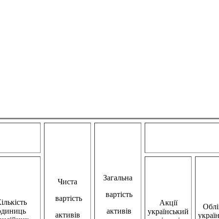
Загальна
Чиста
вартість
вартість
ількість
Акції
Облі
одиниць
активів
український
активів
украї