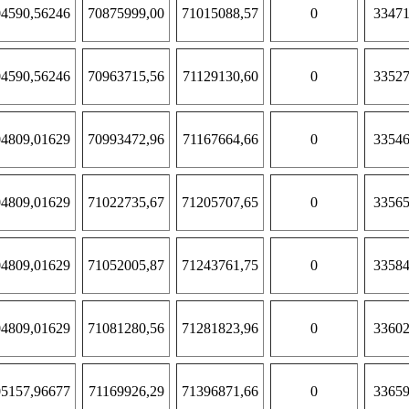
4590,56246
70875999,00
71015088,57
0
33471
4590,56246
70963715,56
71129130,60
0
33527
4809,01629
70993472,96
71167664,66
0
33546
4809,01629
71022735,67
71205707,65
0
33565
4809,01629
71052005,87
71243761,75
0
33584
4809,01629
71081280,56
71281823,96
0
33602
5157,96677
71169926,29
71396871,66
0
33659