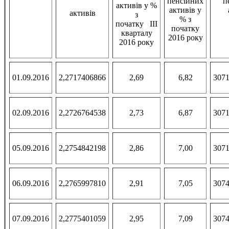
пенсійних
п
активів у %
активів у
активів
з
% з
початку III
початку
кварталу
2016 року
2016 року
01.09.2016
2,2717406866
2,69
6,82
3071
02.09.2016
2,2726764538
2,73
6,87
3071
05.09.2016
2,2754842198
2,86
7,00
3071
06.09.2016
2,2765997810
2,91
7,05
3074
07.09.2016
2,2775401059
2,95
7,09
3074