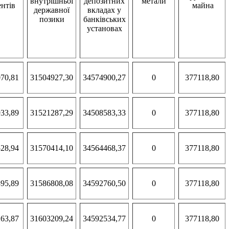
внутрішньої
депозитних
метали
ентів
майна
державної
вкладах у
позики
банківських
установах
70,81
31504927,30
34574900,27
0
377118,80
33,89
31521287,29
34508583,33
0
377118,80
28,94
31570414,10
34564468,37
0
377118,80
95,89
31586808,08
34592760,50
0
377118,80
63,87
31603209,24
34592534,77
0
377118,80