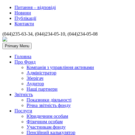
Питання – відповіді
Новини
Публікації
Контакти
(044)235-63-34, (044)234-05-10, (044)234-05-08
Primary Menu
Головна
Про Фонд
Компанія з управління активами
Адміністратор
Зберігач
Аудитор
Наші партнери
Звітність
Показники діяльності
Річна звітність фонду
Послуги
Юридичним особам
Фізичним особам
Участникам фонду
Пенсійний калькулятор