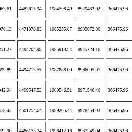
063.61
4487615.94
1984598.49
8929483.02
366475,96
970.13
4471370.83
1985255.87
8935072.86
366475,96
251.27
4494704.98
1985913.54
8945724.16
366475,96
499.89
4494713.55
1987888.00
8966095.97
366475,96
342.94
4499547.53
1988546.51
8971546.46
366475,96
478.43
4501754.64
1989205.44
8978454.02
366475,96
222.90
4486173.74
1996412.16
8987249.04
366475,96