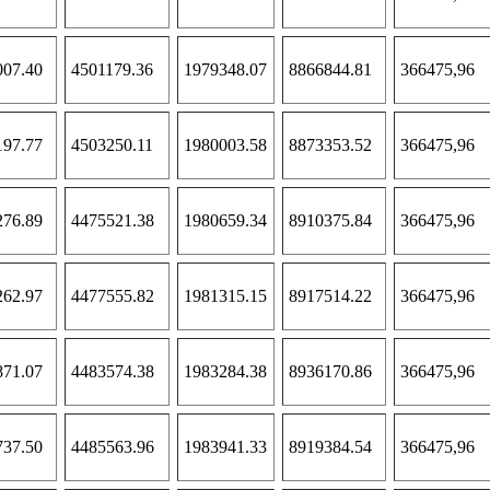
007.40
4501179.36
1979348.07
8866844.81
366475,96
197.77
4503250.11
1980003.58
8873353.52
366475,96
276.89
4475521.38
1980659.34
8910375.84
366475,96
262.97
4477555.82
1981315.15
8917514.22
366475,96
871.07
4483574.38
1983284.38
8936170.86
366475,96
737.50
4485563.96
1983941.33
8919384.54
366475,96