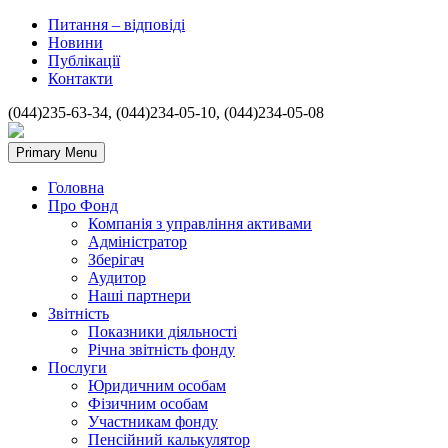
Питання – відповіді
Новини
Публікації
Контакти
(044)235-63-34, (044)234-05-10, (044)234-05-08
Primary Menu
Головна
Про Фонд
Компанія з управління активами
Адміністратор
Зберігач
Аудитор
Наші партнери
Звітність
Показники діяльності
Річна звітність фонду
Послуги
Юридичним особам
Фізичним особам
Участникам фонду
Пенсійний калькулятор