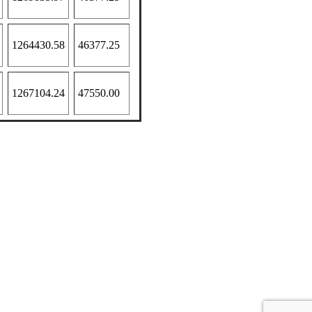
1264430.58
46377.25
1267104.24
47550.00