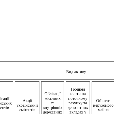
Вид активу
Грошові
Облігації
кошти на
місцевих
поточному
ігації
Акції
Об
’
єкти
та
рахунку та
їнських
український
нерухомого
внутрішніх
депозитних
тентів
емітентів
майна
державних
вкладах у