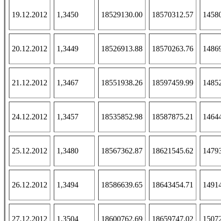
19.12.2012
1,3450
18529130.00
18570312.57
1458
20.12.2012
1,3449
18526913.88
18570263.76
1486
21.12.2012
1,3467
18551938.26
18597459.99
1485
24.12.2012
1,3457
18535852.98
18587875.21
1464
25.12.2012
1,3480
18567362.87
18621545.62
1479
26.12.2012
1,3494
18586639.65
18643454.71
1491
27.12.2012
1,3504
18600762.69
18659747.02
1507