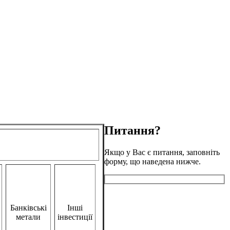
Питання?
Якщо у Вас є питання, заповніть
форму, що наведена нижче.
Банківські
Інші
метали
інвестиції