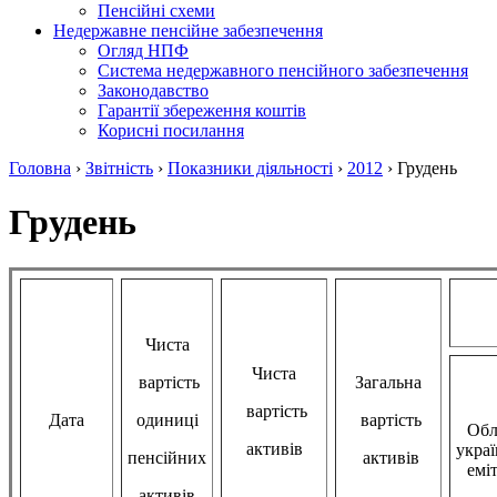
Пенсійні схеми
Недержавне пенсійне забезпечення
Огляд НПФ
Система недержавного пенсійного забезпечення
Законодавство
Гарантії збереження коштів
Корисні посилання
Головна
›
Звітність
›
Показники діяльності
›
2012
›
Грудень
Грудень
Чиста
Чиста
вартість
Загальна
вартість
Дата
одиниці
вартість
Обл
активів
укра
пенсійних
активів
емі
активів