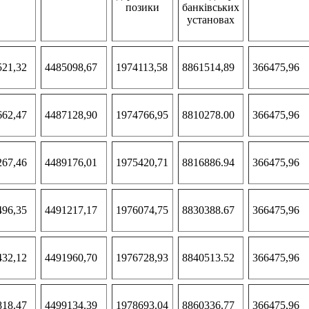
позики
банківських
установах
521,32
4485098,67
1974113,58
8861514,89
366475,96
662,47
4487128,90
1974766,95
8810278.00
366475,96
267,46
4489176,01
1975420,71
8816886.94
366475,96
496,35
4491217,17
1976074,75
8830388.67
366475,96
432,12
4491960,70
1976728,93
8840513.52
366475,96
818.47
4499134.39
1978693.04
8860336.77
366475,96