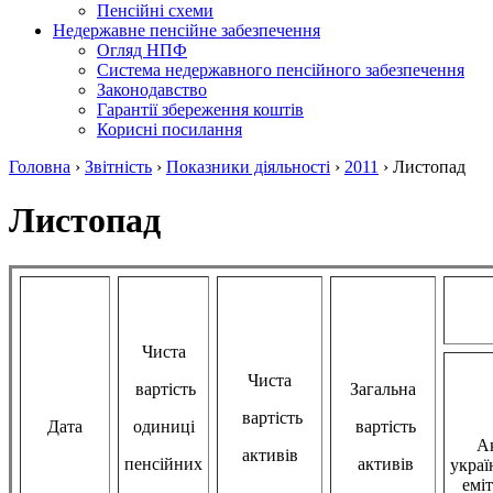
Пенсійні схеми
Недержавне пенсійне забезпечення
Огляд НПФ
Система недержавного пенсійного забезпечення
Законодавство
Гарантії збереження коштів
Корисні посилання
Головна
›
Звітність
›
Показники діяльності
›
2011
›
Листопад
Листопад
Чиста
Чиста
вартість
Загальна
вартість
Дата
одиниці
вартість
Ак
активів
пенсійних
активів
украї
еміт