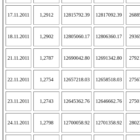
17.11.2011
1,2912
12815792.39
12817092.39
2688
18.11.2011
1,2902
12805060.17
12806360.17
2936
21.11.2011
1,2787
12690042.80
12691342.80
2792
22.11.2011
1,2754
12657218.03
12658518.03
2756
23.11.2011
1,2743
12645362.76
12646662.76
2750
24.11.2011
1,2798
12700058.92
12701358.92
2802