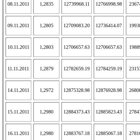
08.11.2011
1,2835
12739968.11
12766998.98
2367
09.11.2011
1,2805
12709083.20
12736414.07
1993
10.11.2011
1,2803
12706657.63
12706657.63
1988
11.11.2011
1,2879
12782659.19
12784259.19
2315
14.11.2011
1,2972
12875328.98
12876928.98
2680
15.11.2011
1,2980
12884373.43
12885823.43
2784
16.11.2011
1,2980
12883767.18
12885067.18
2781