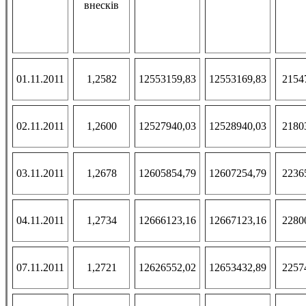
внесків
01.11.2011
1,2582
12553159,83
12553169,83
2154
02.11.2011
1,2600
12527940,03
12528940,03
2180
03.11.2011
1,2678
12605854,79
12607254,79
2236
04.11.2011
1,2734
12666123,16
12667123,16
2280
07.11.2011
1,2721
12626552,02
12653432,89
2257