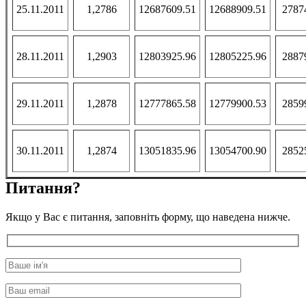
25.11.2011
1,2786
12687609.51
12688909.51
2787
28.11.2011
1,2903
12803925.96
12805225.96
2887
29.11.2011
1,2878
12777865.58
12779900.53
2859
30.11.2011
1,2874
13051835.96
13054700.90
2852
Питання?
Якщо у Вас є питання, заповніть форму, що наведена нижче.